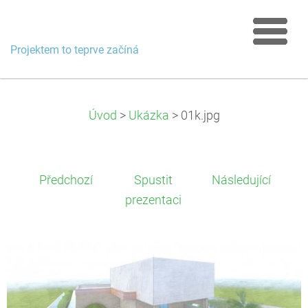
Projektem to teprve začíná
Úvod
>
Ukázka
>
01k.jpg
Předchozí
Spustit
Následující
prezentaci